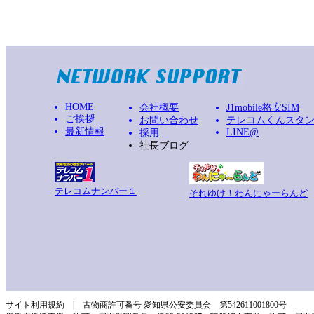
HOME
会社概要
J1mobile格安SIM
ご挨拶
お問い合わせ
テレコムくんスタ
最新情報
LINE@
採用
社長ブログ
テレコムナンバー１
それゆけ！わんにゃーらんど
サイト利用規約 | 古物商許可番号 愛知県公安委員会 第542611001800号