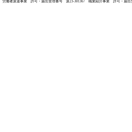
労働者派遣事業 許可・届出受理番号 派23-301367 職業紹介事業 許可・届出受理番